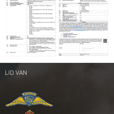
Vliegen in gecontroleerd luchtruim
Detect and avoid - ADS-B
Testen Transponder
uAvionix EU Webshop
Training
Portfolio
Nieuws
Contact
LID VAN
Algemene Voorwaarden