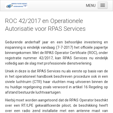
MENU
ROC 42/2017 en Operationele
Autorisatie voor RPAS Services
Start
Toepassingen
Gedurende anderhalf jaar en een behoorlijke investering en
inspanning is eindelijk vandaag (7-7-2017) het officiële papiertje
Precisielandbouw
binnengekomen. Met de RPAS Operator Certificate (ROC), onder
registratie nummer 42/2017, kan RPAS Services nu eindelijk
Landmeetkundige en geo-mapping
volledig aan de slag met professionele dienstverlening.
Luchthaven inspecties
Uniek in deze is dat RPAS Services nu als eerste op basis van de
in het operationeel handboek beschreven procedure ook in een
Makelaardij
civiele luchtruim (CTR) haar vluchten mag uitvoeren binnen de
Olie & Gas inspectie
nu huidige regelgeving zoals verwoord in artikel 16 Regeling op
afstand bestuurde luchtvaartuigen.
Tank inspectie
Hierbij moet worden aangetoond dat de RPAS Operator beschikt
Industriële inspectie
over een RT/LPE gekwalificeerde piloot; de beschikking heeft
over een radio zend installatie met een antenne mast van
Inspectie infrastructuur