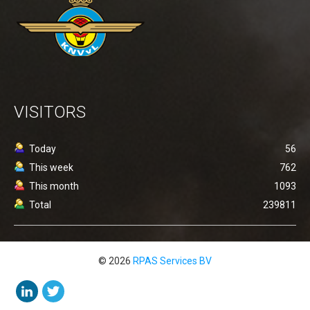
VISITORS
Today
56
This week
762
This month
1093
Total
239811
© 2026
RPAS Services BV