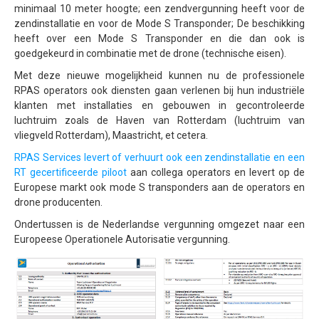
minimaal 10 meter hoogte; een zendvergunning heeft voor de
Inspectie windmolens
zendinstallatie en voor de Mode S Transponder; De beschikking
heeft over een Mode S Transponder en die dan ook is
Inspectie hoogspanningsmasten
goedgekeurd in combinatie met de drone (technische eisen).
Mast inspectie
Met deze nieuwe mogelijkheid kunnen nu de professionele
RPAS operators ook diensten gaan verlenen bij hun industriële
Thermische inspectie
klanten met installaties en gebouwen in gecontroleerde
luchtruim zoals de Haven van Rotterdam (luchtruim van
Luchtvaartuigen
vliegveld Rotterdam), Maastricht, et cetera.
PH-1KS DJI P3P
RPAS Services levert of verhuurt ook een zendinstallatie en een
RT gecertificeerde piloot
PH-2GO DJI I1
aan collega operators en levert op de
Europese markt ook mode S transponders aan de operators en
PH-5VU DJI Mavic 2 Ent DUAL
drone producenten.
PH-8MF Acecore ZOE
Ondertussen is de Nederlandse vergunning omgezet naar een
Europeese Operationele Autorisatie vergunning.
Systemen & Diensten
Vluchtuitvoering
Dataverwerking van luchtopnames