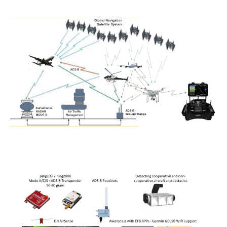
Inspectie windmolens
Inspectie hoogspanningsmasten
Mast inspectie
Thermische inspectie
Luchtvaartuigen
PH-1KS DJI P3P
PH-2GO DJI I1
PH-5VU DJI Mavic 2 Ent DUAL
PH-8MF Acecore ZOE
Systemen & Diensten
Vluchtuitvoering
Dataverwerking van luchtopnames