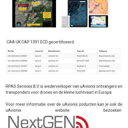
Vliegen in gecontroleerd luchtruim
Detect and avoid - ADS-B
Testen Transponder
uAvionix EU Webshop
Training
CAA UK CAP 1391 ECD gecertificeerd:
Portfolio
Nieuws
Contact
Algemene Voorwaarden
RPAS Services B.V. is wederverkoper van uAvionix ontvangers en
transponders voor drones en de kleine luchtvaart in Europa.
Voor meer informatie over de uAvionix poducten kan je ook de
uAvionix website bezoeken