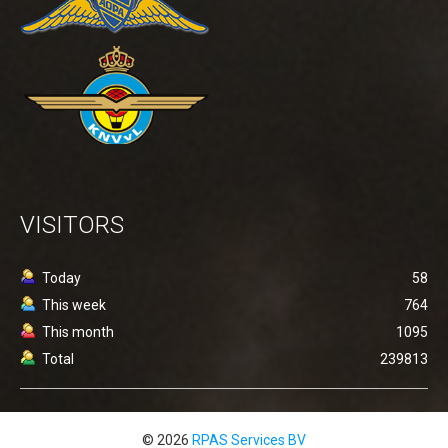
VISITORS
Today
58
This week
764
This month
1095
Total
239813
© 2026
RPAS Services BV