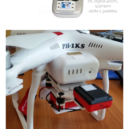
Vliegen in gecontroleerd luchtruim
Detect and avoid - ADS-B
Testen Transponder
uAvionix EU Webshop
Training
Portfolio
Nieuws
Contact
Algemene Voorwaarden