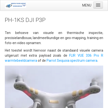
MENU
PH-1KS DJI P3P
Start
Ten behoeve van visuele en thermische inspectie,
precisielandbouw, landmeetkundige en geo-mapping, training en
Toepassingen
foto-en video opnamen.
Precisielandbouw
Het toestel wordt hiervoor naast de standaard visuele camera
uitgerust met extra payload zoals de
FLIR VUE 336 Pro R
Landmeetkundige en geo-mapping
warmtebeeldcamera
of de
Parrot Sequoia spectrum camera
.
Luchthaven inspecties
Makelaardij
Olie & Gas inspectie
Tank inspectie
Industriële inspectie
Inspectie infrastructuur