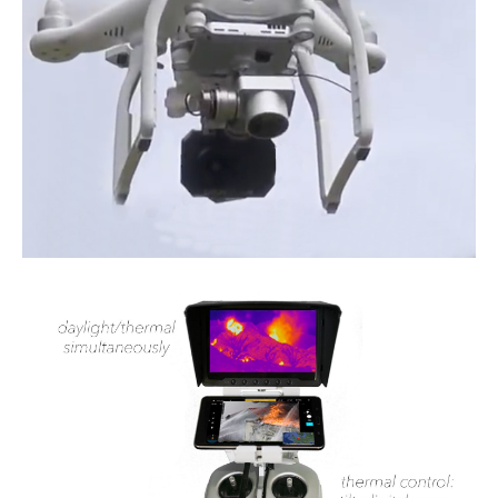
Inspectie windmolens
Inspectie hoogspanningsmasten
Mast inspectie
Thermische inspectie
Luchtvaartuigen
PH-1KS DJI P3P
PH-2GO DJI I1
PH-5VU DJI Mavic 2 Ent DUAL
PH-8MF Acecore ZOE
Systemen & Diensten
Vluchtuitvoering
Dataverwerking van luchtopnames