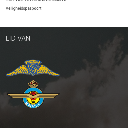
Veiligheidspaspoort
Inspectie windmolens
Inspectie hoogspanningsmasten
Mast inspectie
LID VAN
Thermische inspectie
Luchtvaartuigen
PH-1KS DJI P3P
PH-2GO DJI I1
PH-5VU DJI Mavic 2 Ent DUAL
PH-8MF Acecore ZOE
Systemen & Diensten
Vluchtuitvoering
Dataverwerking van luchtopnames