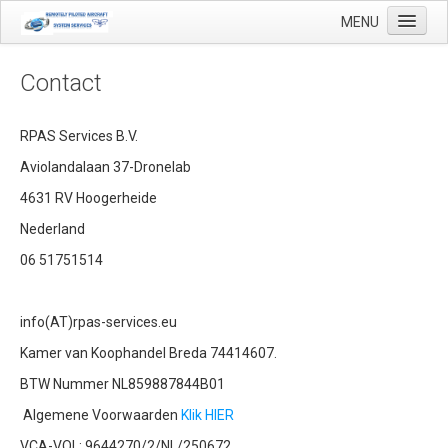
MENU
Contact
Start
RPAS Services B.V.
Toepassingen
Aviolandalaan 37-Dronelab
4631 RV Hoogerheide
Precisielandbouw
Nederland
Landmeetkundige en geo-mapping
06 51751514
Luchthaven inspecties
Makelaardij
info(AT)rpas-services.eu
Olie & Gas inspectie
Kamer van Koophandel Breda 74414607.
Tank inspectie
BTW Nummer NL859887844B01
Industriële inspectie
Algemene Voorwaarden
Klik HIER
Inspectie infrastructuur
VCA-VOL: 9644270/2/NL/250672