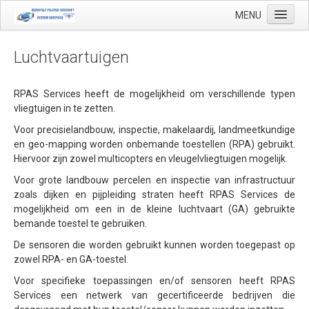
MENU
Luchtvaartuigen
Start
RPAS Services heeft de mogelijkheid om verschillende typen
vliegtuigen in te zetten.
Toepassingen
Voor precisielandbouw, inspectie, makelaardij, landmeetkundige
Precisielandbouw
en geo-mapping worden onbemande toestellen (RPA) gebruikt.
Hiervoor zijn zowel multicopters en vleugelvliegtuigen mogelijk.
Landmeetkundige en geo-mapping
Voor grote landbouw percelen en inspectie van infrastructuur
Luchthaven inspecties
zoals dijken en pijpleiding straten heeft RPAS Services de
mogelijkheid om een in de kleine luchtvaart (GA) gebruikte
Makelaardij
bemande toestel te gebruiken.
Olie & Gas inspectie
De sensoren die worden gebruikt kunnen worden toegepast op
Tank inspectie
zowel RPA- en GA-toestel.
Voor specifieke toepassingen en/of sensoren heeft RPAS
Industriële inspectie
Services een netwerk van gecertificeerde bedrijven die
Inspectie infrastructuur