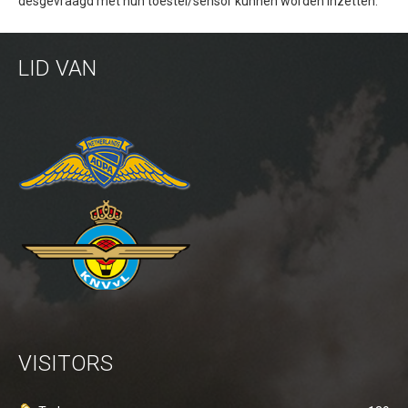
desgevraagd met hun toestel/sensor kunnen worden inzetten.
Inspectie windmolens
Inspectie hoogspanningsmasten
LID VAN
Mast inspectie
Thermische inspectie
Luchtvaartuigen
PH-1KS DJI P3P
PH-2GO DJI I1
PH-5VU DJI Mavic 2 Ent DUAL
PH-8MF Acecore ZOE
Systemen & Diensten
Vluchtuitvoering
VISITORS
Dataverwerking van luchtopnames