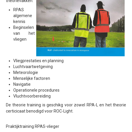
theorievakken:
Inspectie windmolens
RPAS
algemene
Inspectie hoogspanningsmasten
kennis
Beginselen
Mast inspectie
van het
vliegen
Thermische inspectie
Luchtvaartuigen
Vliegprestaties en planning
PH-1KS DJI P3P
Luchtvaartwetgeving
PH-2GO DJI I1
Meteorologie
Menselijke factoren
PH-5VU DJI Mavic 2 Ent DUAL
Navigatie
Operationele procedures
PH-8MF Acecore ZOE
Vluchtvoorbereiding
Systemen & Diensten
De theorie training is geschikg voor zowel RPA-L en het theorie
certicicaat benodigd voor ROC-Light.
Vluchtuitvoering
Dataverwerking van luchtopnames
Praktijktraining RPAS-vlieger