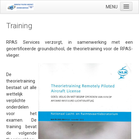
MENU
Training
Start
RPAS Services verzorgt, in samenwerking met een
gecertificeerde groundschool, de theorietraining voor de RPAS-
Toepassingen
vlieger.
Precisielandbouw
Landmeetkundige en geo-mapping
De
theorietraining
Luchthaven inspecties
bestaat uit alle
wettelijk
Makelaardij
verplichte
Olie & Gas inspectie
onderdelen
voor het
Tank inspectie
examen. De
training bevat
Industriële inspectie
de volgende
Inspectie infrastructuur